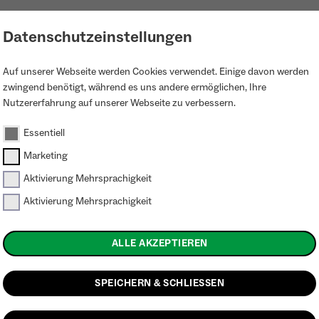
LOGIN
PROJEKTKARTE
KONTAKT
Datenschutzeinstellungen
Auf unserer Webseite werden Cookies verwendet. Einige davon werden
rierung Bestätigung
zwingend benötigt, während es uns andere ermöglichen, Ihre
Nutzererfahrung auf unserer Webseite zu verbessern.
Essentiell
die Registrierung
Marketing
Aktivierung Mehrsprachigkeit
Aktivierung Mehrsprachigkeit
ach und bestätige den Link in der M
ALLE AKZEPTIEREN
nmal Dein Spam-Postfach.
SPEICHERN & SCHLIESSEN