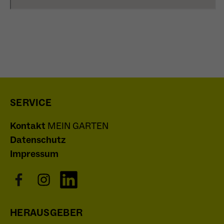
Anbieter
Matomo
Laufzeit
6 Monate
Name
cookie_optin
Zweck
Speichert die Herkunft des Besuchers.
Anbieter
Sgalinski
Laufzeit
1 Monat
Name
MATOMO_SESSID
SERVICE
Speichert den Zustimmungsstatus des
Anbieter
Matomo
Zweck
Benutzers für Cookies auf der aktuellen
Kontakt
MEIN GARTEN
Domäne.
Laufzeit
Sitzung
Datenschutz
Impressum
Temporäre Session-ID, ohne
Zweck
personenbezogene Daten.
HERAUSGEBER