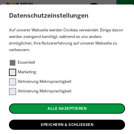
Datenschutzeinstellungen
Auf unserer Webseite werden Cookies verwendet. Einige davon
werden zwingend benötigt, während es uns andere
ermöglichen, Ihre Nutzererfahrung auf unserer Webseite zu
zurück zur Projektkarte
verbessern.
nachhaltige & gesunde Ernährung: 0
Essentiell
Ergebnisse
Marketing
Aktivierung Mehrsprachigkeit
Keine Projekte gefunden.
Aktivierung Mehrsprachigkeit
ALLE AKZEPTIEREN
SPEICHERN & SCHLIESSEN