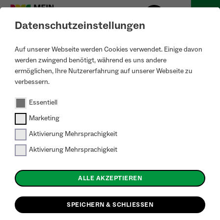
Datenschutzeinstellungen
Auf unserer Webseite werden Cookies verwendet. Einige davon
werden zwingend benötigt, während es uns andere
ermöglichen, Ihre Nutzererfahrung auf unserer Webseite zu
zurück zur Projektkarte
verbessern.
Wohnumfeld & Wohngärten: 0 Ergebnisse
Essentiell
Marketing
Keine Projekte gefunden.
Aktivierung Mehrsprachigkeit
Aktivierung Mehrsprachigkeit
ALLE AKZEPTIEREN
SPEICHERN & SCHLIESSEN